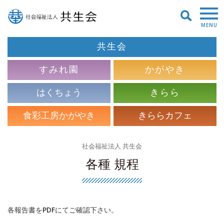
MENU
共生会
すみれ園
かがやき
はくちょう
きらら
食彩工房かがやき
きららカフェ
社会福祉法人 共生会
各種 規程
各報告書をPDFにてご確認下さい。