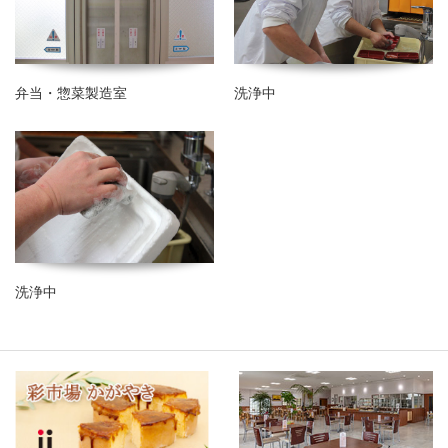
弁当・惣菜製造室
洗浄中
洗浄中