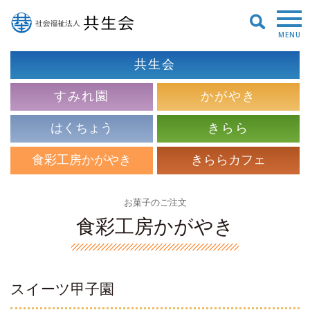
MENU
共生会
すみれ園
かがやき
はくちょう
きらら
食彩工房かがやき
きららカフェ
お菓子のご注文
食彩工房かがやき
スイーツ甲子園