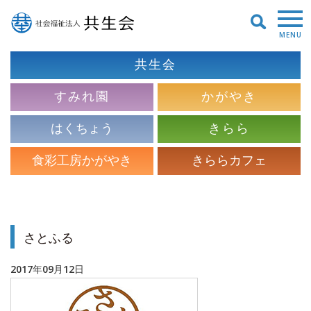
MENU
共生会
すみれ園
かがやき
はくちょう
きらら
食彩工房かがやき
きららカフェ
さとふる
2017年09月12日