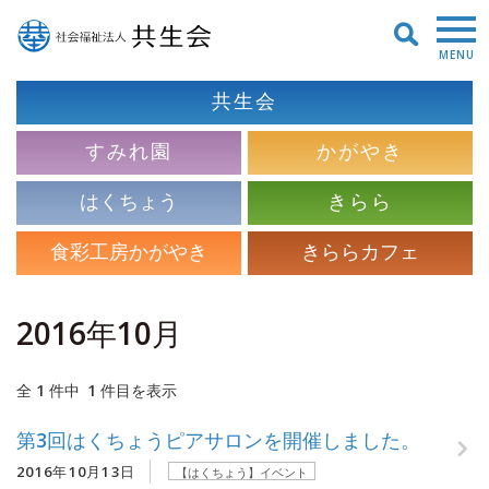
MENU
共生会
すみれ園
かがやき
はくちょう
きらら
食彩工房かがやき
きららカフェ
2016年10月
全 1 件中 1 件目を表示
第3回はくちょうピアサロンを開催しました。
2016年10月13日
【はくちょう】イベント