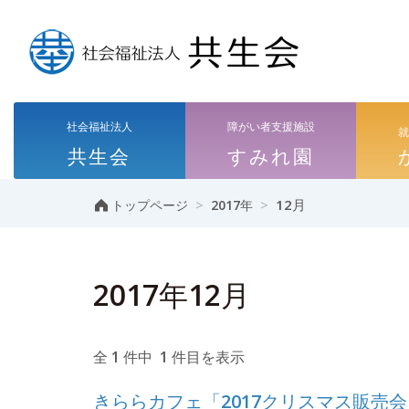
社会福祉法人
障がい者支援施設
共生会
すみれ園
>
>
12月
トップページ
2017年
2017年12月
全 1 件中 1 件目を表示
きららカフェ「2017クリスマス販売