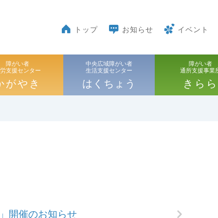
トップ
お知らせ
イベント
障がい者
中央広域障がい者
障がい者
就労支援センター
生活支援センター
通所支援事業
かがやき
はくちょう
きらら
会」開催のお知らせ