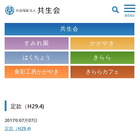
MENU
共生会
すみれ園
かがやき
はくちょう
きらら
食彩工房かがやき
きららカフェ
定款（H29.4)
2017年07月07日
定款（H29.4)