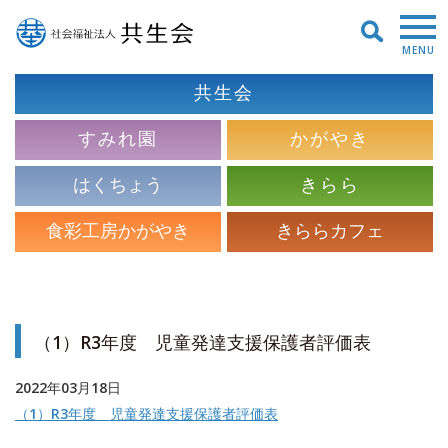
MENU
共生会
すみれ園
かがやき
はくちょう
きらら
食彩工房かがやき
きららカフェ
（1）R3年度 児童発達支援保護者評価表
2022年03月18日
（1）R3年度 児童発達支援保護者評価表