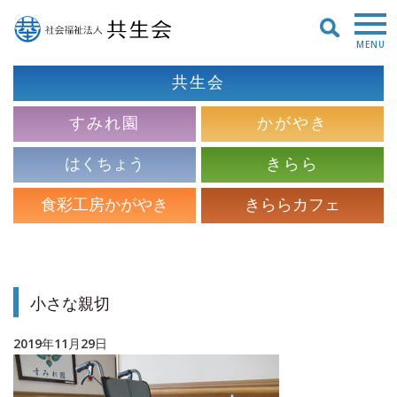
MENU
共生会
すみれ園
かがやき
はくちょう
きらら
食彩工房かがやき
きららカフェ
小さな親切
2019年11月29日