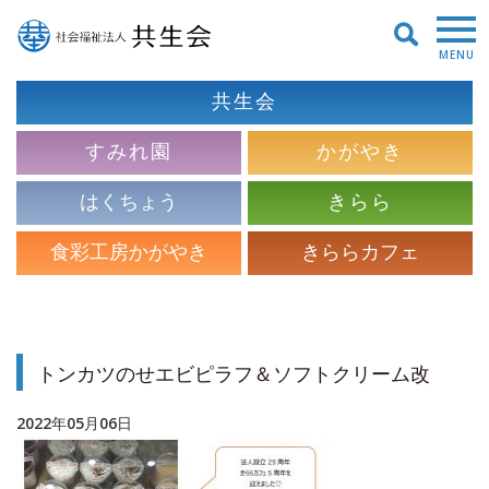
MENU
共生会
すみれ園
かがやき
はくちょう
きらら
食彩工房かがやき
きららカフェ
トンカツのせエビピラフ＆ソフトクリーム改
2022年05月06日