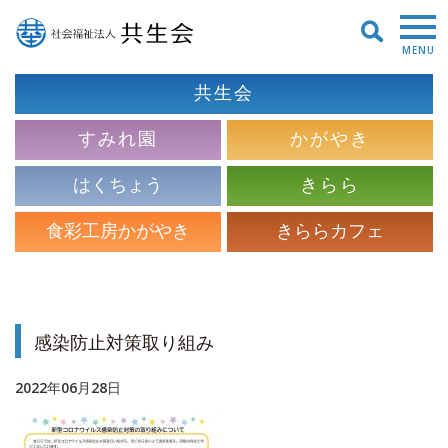
MENU
共生会
すみれ園
かがやき
はくちょう
きらら
食彩工房かがやき
きららカフェ
感染防止対策取り組み
2022年06月28日