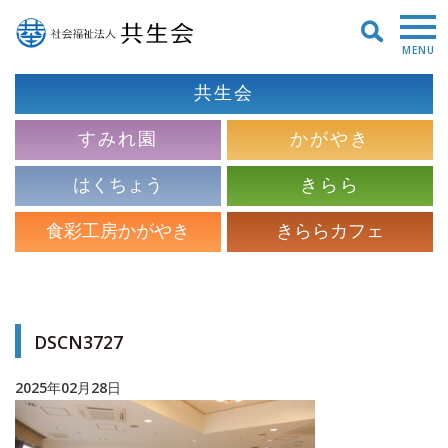
MENU
共生会
すみれ園
かがやき
はくちょう
きらら
食彩工房かがやき
きららカフェ
DSCN3727
2025年02月28日