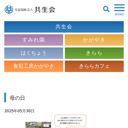
MENU
共生会
すみれ園
かがやき
はくちょう
きらら
食彩工房かがやき
きららカフェ
母の日
2025年05月30日