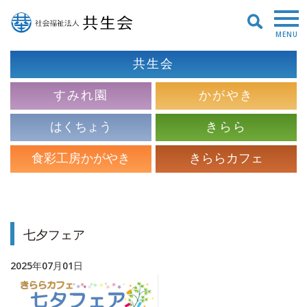
MENU
共生会
すみれ園
かがやき
はくちょう
きらら
食彩工房かがやき
きららカフェ
七夕フェア
2025年07月01日