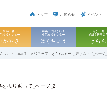
トップ
お知らせ
イベント
障がい者
中央広域障がい者
障がい者
就労支援センター
生活支援センター
通所支援事業
かがやき
はくちょう
きらら
>
R8.3月 令和７年度 きららの1年を振り返って_ページ_
返って
年を振り返って_ページ_2