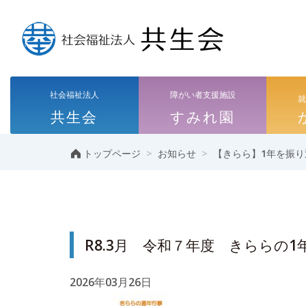
社会福祉法人
障がい者支援施設
共生会
すみれ園
>
>
トップページ
お知らせ
【きらら】1年を振り
R8.3月 令和７年度 きららの1
2026年03月26日