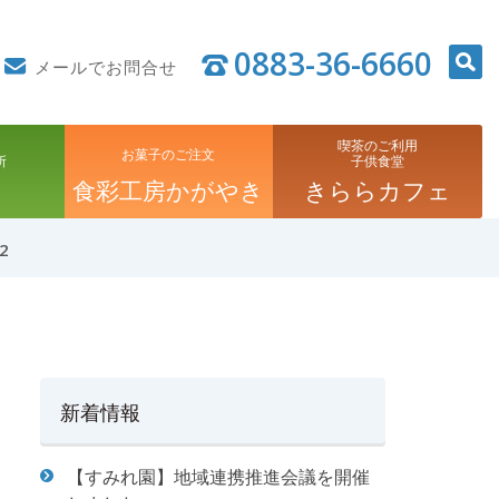
0883-36-6660
メールでお問合せ
喫茶のご利用
お菓子のご注文
所
子供食堂
食彩工房かがやき
きららカフェ
2
新着情報
【すみれ園】地域連携推進会議を開催