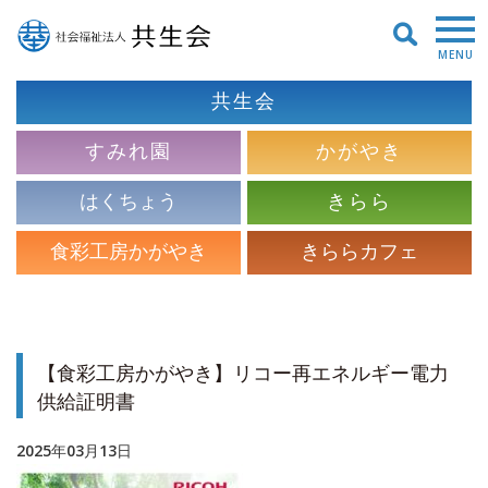
MENU
共生会
すみれ園
かがやき
はくちょう
きらら
食彩工房かがやき
きららカフェ
【食彩工房かがやき】リコー再エネルギー電力
供給証明書
2025年03月13日