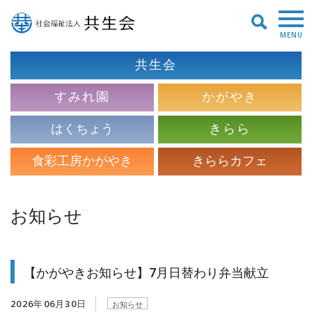
MENU
共生会
すみれ園
かがやき
はくちょう
きらら
食彩工房かがやき
きららカフェ
お知らせ
【かがやきお知らせ】7月日替わり弁当献立
2026年06月30日
お知らせ