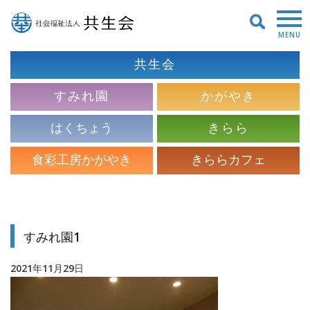
MENU
共生会
すみれ園
かがやき
はくちょう
きらら
食彩工房かがやき
きららカフェ
すみれ園1
2021年11月29日