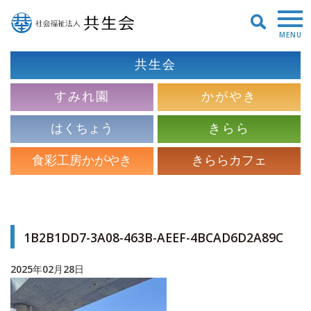
MENU
共生会
すみれ園
かがやき
はくちょう
きらら
食彩工房かがやき
きららカフェ
1B2B1DD7-3A08-463B-AEEF-4BCAD6D2A89C
2025年02月28日