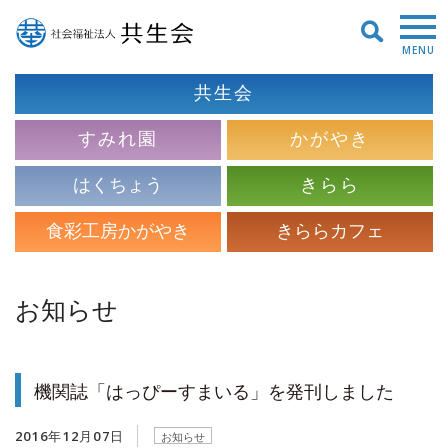
MENU
共生会
すみれ園
かがやき
はくちょう
きらら
食彩工房かがやき
きららカフェ
お知らせ
機関誌「はっぴーすまいる」を発刊しました
2016年12月07日
お知らせ