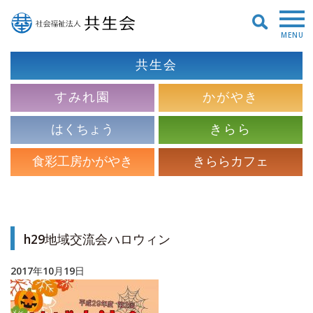
MENU
共生会
すみれ園
かがやき
はくちょう
きらら
食彩工房かがやき
きららカフェ
h29地域交流会ハロウィン
2017年10月19日