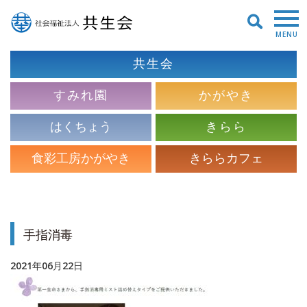
MENU
共生会
すみれ園
かがやき
はくちょう
きらら
食彩工房かがやき
きららカフェ
手指消毒
2021年06月22日