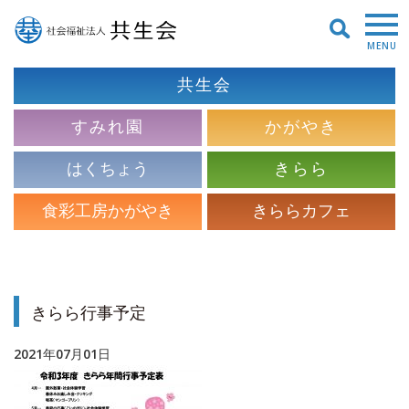
MENU
共生会
すみれ園
かがやき
はくちょう
きらら
食彩工房かがやき
きららカフェ
きらら行事予定
2021年07月01日