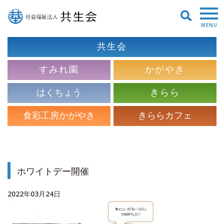
MENU
共生会
すみれ園
かがやき
はくちょう
きらら
食彩工房かがやき
きららカフェ
ホワイトデー開催
2022年03月24日