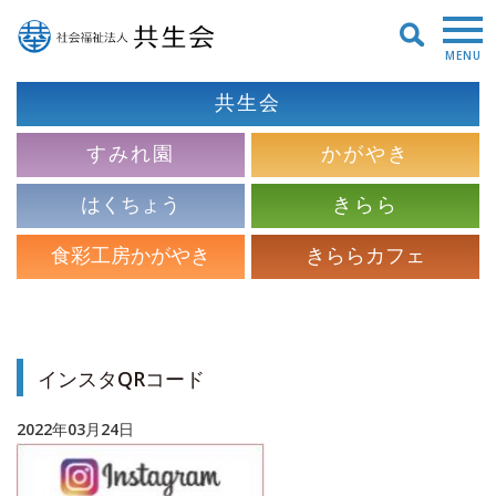
MENU
共生会
すみれ園
かがやき
はくちょう
きらら
食彩工房かがやき
きららカフェ
インスタQRコード
2022年03月24日