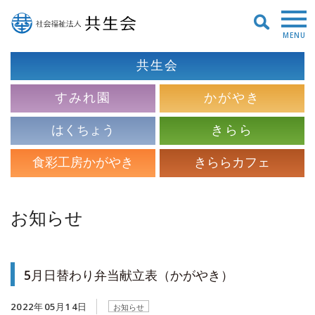
MENU
共生会
すみれ園
かがやき
はくちょう
きらら
食彩工房かがやき
きららカフェ
お知らせ
5月日替わり弁当献立表（かがやき）
2022年05月14日
お知らせ