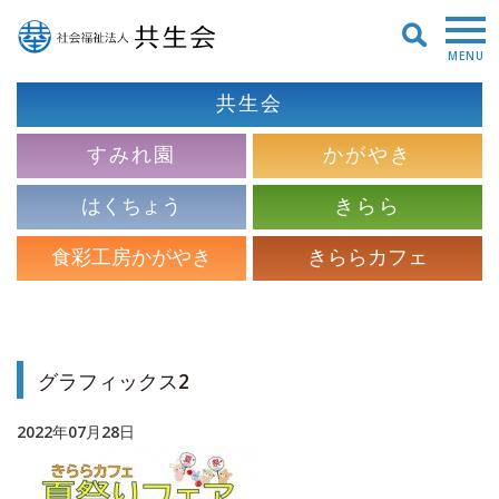
MENU
共生会
すみれ園
かがやき
はくちょう
きらら
食彩工房かがやき
きららカフェ
グラフィックス2
2022年07月28日