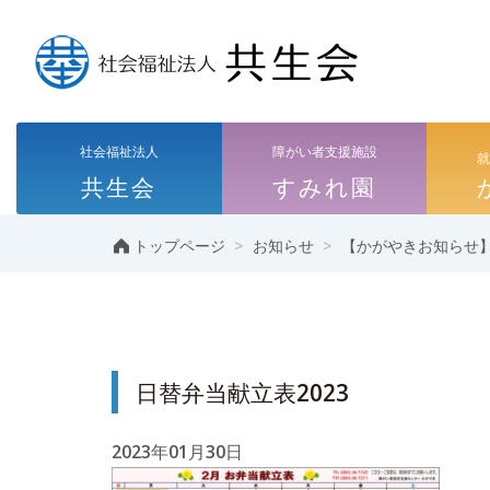
社会福祉法人
障がい者支援施設
共生会
すみれ園
>
>
トップページ
お知らせ
【かがやきお知らせ
日替弁当献立表2023
2023年01月30日