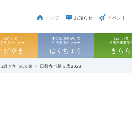
トップ
お知らせ
イベント
障がい者
中央広域障がい者
障がい者
就労支援センター
生活支援センター
通所支援事業
かがやき
はくちょう
きらら
>
日替弁当献立表2023
】2月お弁当献立表