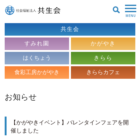
MENU
共生会
すみれ園
かがやき
はくちょう
きらら
食彩工房かがやき
きららカフェ
お知らせ
【かがやきイベント】バレンタインフェアを開
催しました