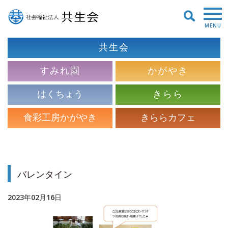
MENU
共生会
すみれ園
かがやき
はくちょう
きらら
食彩工房かがやき
きららカフェ
バレンタイン
2023年02月16日