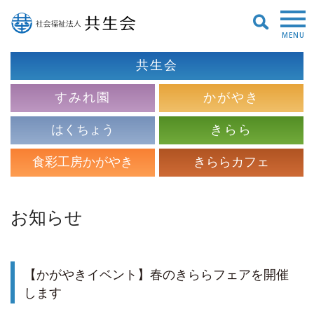
MENU
共生会
すみれ園
かがやき
はくちょう
きらら
食彩工房かがやき
きららカフェ
お知らせ
【かがやきイベント】春のきららフェアを開催
します