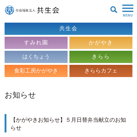
MENU
共生会
すみれ園
かがやき
はくちょう
きらら
食彩工房かがやき
きららカフェ
お知らせ
【かがやきお知らせ】５月日替弁当献立のお知
らせ