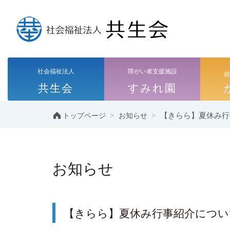
社会福祉法人
障がい者支援施設
共生会
すみれ園
>
>
【きらら】夏休み行
トップページ
お知らせ
お知らせ
【きらら】夏休み行事紹介につい