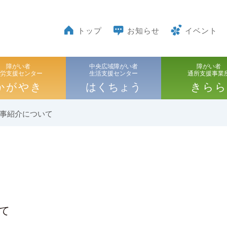
トップ
お知らせ
イベント
障がい者
中央広域障がい者
障がい者
就労支援センター
生活支援センター
通所支援事業
かがやき
はくちょう
きらら
事紹介について
て