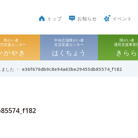
トップ
お知らせ
イベント
障がい者
中央広域障がい者
障がい者
就労支援センター
生活支援センター
通所支援事業
かがやき
はくちょう
きらら
>
e36f676db9c8e94a63be29455db85574_f182
しました
85574_f182