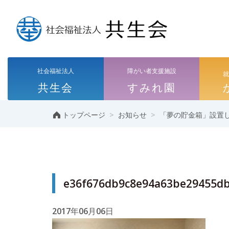
社会福祉法人
障がい者支援施設
共生会
すみれ園
>
>
トップページ
お知らせ
「夢の貯金箱」設置
e36f676db9c8e94a63be29455db
2017年06月06日