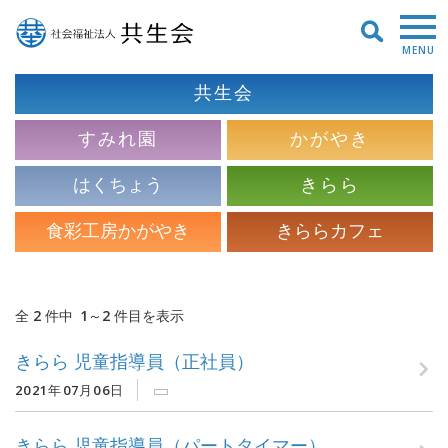
MENU
共生会
すみれ園
かがやき
はくちょう
きらら
食彩工房かがやき
きららカフェ
全 2 件中 1～2 件目を表示
きらら 児童指導員（正社員）
2021年07月06日
きらら 児童指導員（パートタイマー）