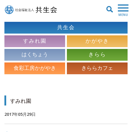
MENU
共生会
すみれ園
かがやき
はくちょう
きらら
食彩工房かがやき
きららカフェ
すみれ園
2017年05月29日