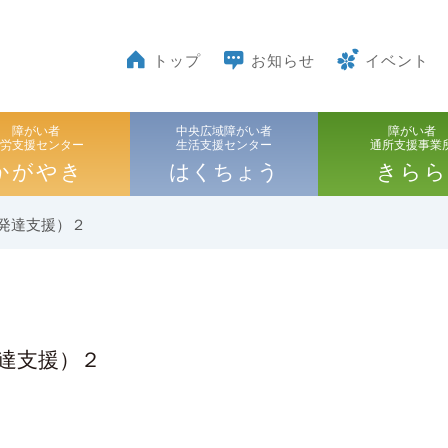
トップ
お知らせ
イベント
障がい者
中央広域障がい者
障がい者
就労支援センター
生活支援センター
通所支援事業
かがやき
はくちょう
きらら
発達支援）２
達支援）２