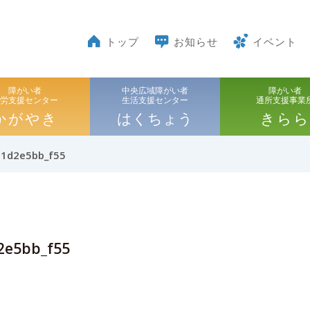
トップ
お知らせ
イベント
障がい者
中央広域障がい者
障がい者
就労支援センター
生活支援センター
通所支援事業
かがやき
はくちょう
きらら
1d2e5bb_f55
2e5bb_f55