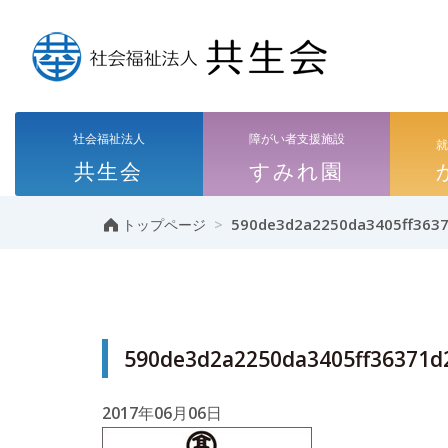
社会福祉法人
障がい者支援施設
共生会
すみれ園
>
590de3d2a2250da3405ff3637
トップページ
590de3d2a2250da3405ff36371d
2017年06月06日