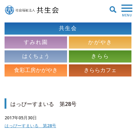
MENU
共生会
すみれ園
かがやき
はくちょう
きらら
食彩工房かがやき
きららカフェ
はっぴーすまいる 第28号
2017年05月30日
はっぴーすまいる 第28号