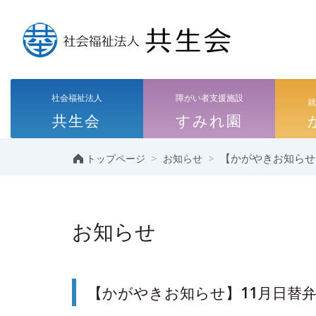
社会福祉法人
障がい者支援施設
共生会
すみれ園
>
>
【かがやきお知らせ
トップページ
お知らせ
お知らせ
【かがやきお知らせ】11月日替