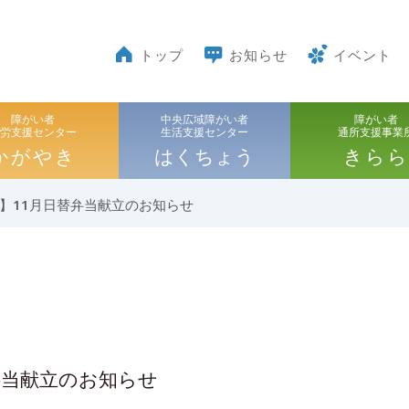
トップ
お知らせ
イベント
障がい者
中央広域障がい者
障がい者
就労支援センター
生活支援センター
通所支援事業
かがやき
はくちょう
きらら
】11月日替弁当献立のお知らせ
弁当献立のお知らせ