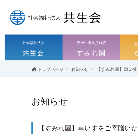
社会福祉法人
障がい者支援施設
共生会
すみれ園
>
>
【すみれ園】車いす
トップページ
お知らせ
お知らせ
【すみれ園】車いすをご寄贈い